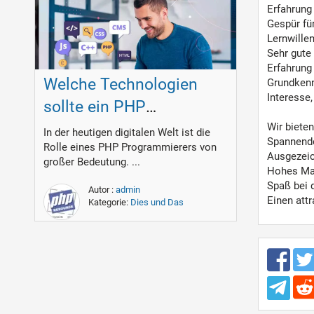
Erfahrung
Gespür für
Lernwille
Sehr gute
Erfahrung
Welche Technologien
Grundkenn
Interesse
sollte ein PHP
Programmierer
Wir bieten
In der heutigen digitalen Welt ist die
Spannende
Rolle eines PHP Programmierers von
beherrschen?
Ausgezeic
großer Bedeutung. ...
Hohes Maß
Spaß bei d
Autor :
admin
Einen att
Kategorie:
Dies und Das