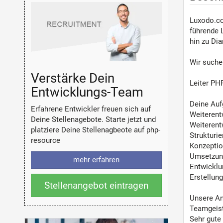
Luxodo.co
führende 
hin zu Di
Wir suche
Verstärke Dein
Leiter PH
Entwicklungs-Team
Deine Auf
Erfahrene Entwickler freuen sich auf
Weiterent
Deine Stellenagebote. Starte jetzt und
Weiterent
platziere Deine Stellenagbeote auf php-
Strukturi
resource
Konzeptio
Umsetzung
mehr erfahren
Entwicklu
Erstellu
Stellenangebot eintragen
Unsere An
Teamgeist
Sehr gute