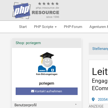
Start
PHP Scripte
PHP-Forum
Agenturen 
Shop: pcriegern
Stellenan
Lei
Engagi
pcriegern
EComme
Kontakt aufnehmen
20354
Benutzerprofil