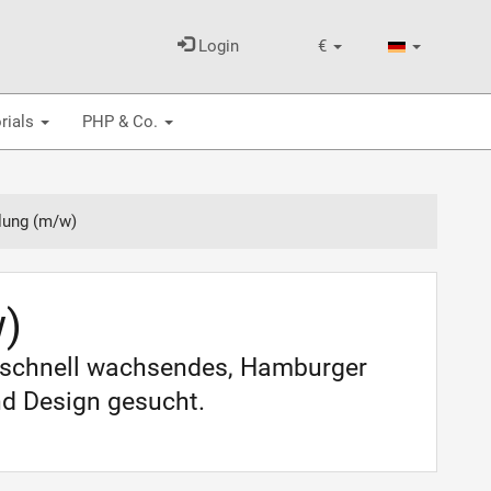
Login
€
rials
PHP & Co.
lung (m/w)
w)
n schnell wachsendes, Hamburger
d Design gesucht.