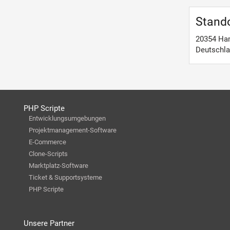
Stand
20354
Ha
Deutschl
PHP Scripte
Entwicklungsumgebungen
Projektmanagement-Software
E-Commerce
Clone-Scripts
Marktplatz-Software
Ticket & Supportsysteme
PHP Scripte
Unsere Partner