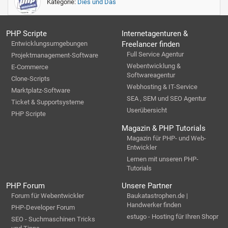
Kategorie:
Dies und Das
PHP Scripte
Internetagenturen &
Entwicklungsumgebungen
Freelancer finden
Full Service Agentur
Projektmanagement-Software
Webentwicklung &
E-Commerce
Softwareagentur
Clone-Scripts
Webhosting & IT-Service
Marktplatz-Software
SEA , SEM und SEO Agentur
Ticket & Supportsysteme
Userübersicht
PHP Scripte
Magazin & PHP Tutorials
Magazin für PHP- und Web-
Entwickler
Lernen mit unseren PHP-
Tutorials
PHP Forum
Unsere Partner
Forum für Webentwickler
Baukatastrophen.de |
Handwerker finden
PHP-Developer Forum
estugo - Hosting für Ihren Shopr
SEO - Suchmaschinen Tricks