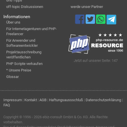
und Tipps
off-topic Diskussionen
werde unser Partner
Informationen
Über uns
Für Internetagenturen und PHP-
Freelancer
Für Anwender und
Softwareentwickler
Projektausschreibung
veröffentlichen
Jetzt auf unserer Seite: 147
PHP Scripte verkaufen
* Unsere Preise
Glossar
Impressum
|
Kontakt
|
AGB
|
Haftungsaussschluß
|
Datenschutzerklärung
|
FAQ
Copyright © 1996 - 2026
ebiz-consult GmbH & Co. KG
. Alle Rechte
vorbehalten.