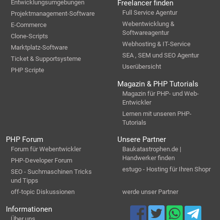
Entwicklungsumgebungen
Freelancer finden
Full Service Agentur
Projektmanagement-Software
Webentwicklung &
E-Commerce
Softwareagentur
Clone-Scripts
Webhosting & IT-Service
Marktplatz-Software
SEA , SEM und SEO Agentur
Ticket & Supportsysteme
Userübersicht
PHP Scripte
Magazin & PHP Tutorials
Magazin für PHP- und Web-
Entwickler
Lernen mit unseren PHP-
Tutorials
PHP Forum
Unsere Partner
Forum für Webentwickler
Baukatastrophen.de |
Handwerker finden
PHP-Developer Forum
estugo - Hosting für Ihren Shopr
SEO - Suchmaschinen Tricks
und Tipps
off-topic Diskussionen
werde unser Partner
Informationen
Über uns