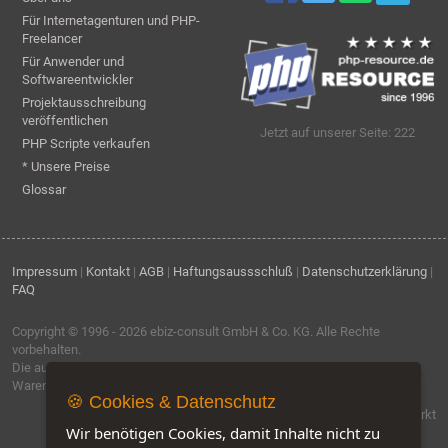
Für Internetagenturen und PHP-
Freelancer
Für Anwender und
Softwareentwickler
Projektausschreibung
veröffentlichen
Jetzt auf unserer Seite: 222
PHP Scripte verkaufen
* Unsere Preise
Glossar
Impressum
|
Kontakt
|
AGB
|
Haftungsaussschluß
|
Datenschutzerklärung
|
FAQ
Copyright © 1996 - 2026
ebiz-consult GmbH & Co. KG
. Alle Rechte
vorbehalten.
Die auf dieser Seite verwendeten Produktbezeichnungen, Namen und
Warenzeichen sind Eigentum der jeweiligen Firmen.
🍪 Cookies & Datenschutz
Software by IQ-Markt
Wir benötigen Cookies, damit Inhalte nicht zu