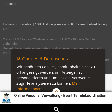
Glossar
Impressum
|
Kontakt
|
AGB
|
Haftungsaussschluß
|
Datenschutzerklärung
|
FAQ
Copyright © 1996 - 2026
ebiz-consult GmbH & Co. KG
. Alle Rechte
vorbehalten.
Die auf dieser Seite verwendeten Produktbezeichnungen, Namen und
Warenzeichen sind Eigentum der jeweiligen Firmen.
🍪 Cookies & Datenschutz
Software by IQ-Markt
Wir benötigen Cookies, damit Inhalte nicht zu
oft angezeigt werden, um Anzeigen zu
personalisieren und um Soziale Netzwerke
Zugriffe analysieren zu können.
Mehr
Informationen
Online Personal Verwaltung - Event Terminkoordination
Akzeptieren
Customise Cookies