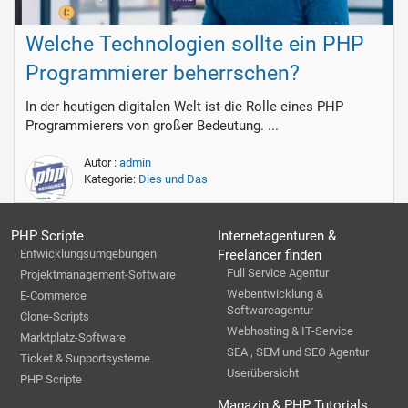
Welche Technologien sollte ein PHP
Programmierer beherrschen?
In der heutigen digitalen Welt ist die Rolle eines PHP
Programmierers von großer Bedeutung. ...
Autor :
admin
Kategorie:
Dies und Das
PHP Scripte
Internetagenturen &
Entwicklungsumgebungen
Freelancer finden
Full Service Agentur
Projektmanagement-Software
Webentwicklung &
E-Commerce
Softwareagentur
Clone-Scripts
Webhosting & IT-Service
Marktplatz-Software
SEA , SEM und SEO Agentur
Ticket & Supportsysteme
Userübersicht
PHP Scripte
Magazin & PHP Tutorials