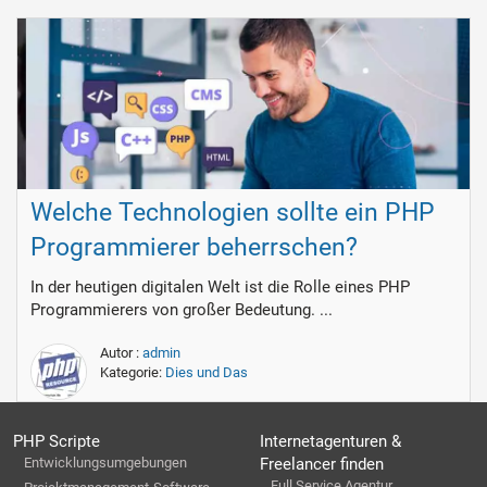
Welche Technologien sollte ein PHP
Programmierer beherrschen?
In der heutigen digitalen Welt ist die Rolle eines PHP
Programmierers von großer Bedeutung. ...
Autor :
admin
Kategorie:
Dies und Das
PHP Scripte
Internetagenturen &
Entwicklungsumgebungen
Freelancer finden
Full Service Agentur