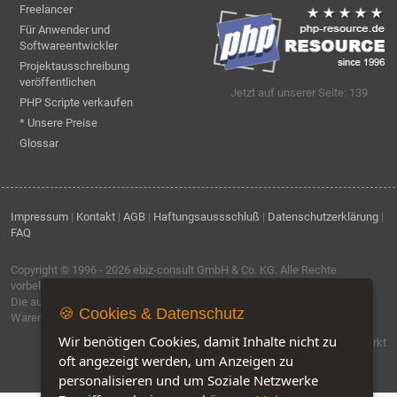
Freelancer
Für Anwender und
Softwareentwickler
Projektausschreibung
veröffentlichen
Jetzt auf unserer Seite: 139
PHP Scripte verkaufen
* Unsere Preise
Glossar
Impressum
|
Kontakt
|
AGB
|
Haftungsaussschluß
|
Datenschutzerklärung
|
FAQ
Copyright © 1996 - 2026
ebiz-consult GmbH & Co. KG
. Alle Rechte
vorbehalten.
Die auf dieser Seite verwendeten Produktbezeichnungen, Namen und
🍪 Cookies & Datenschutz
Warenzeichen sind Eigentum der jeweiligen Firmen.
Wir benötigen Cookies, damit Inhalte nicht zu
Software by IQ-Markt
oft angezeigt werden, um Anzeigen zu
personalisieren und um Soziale Netzwerke