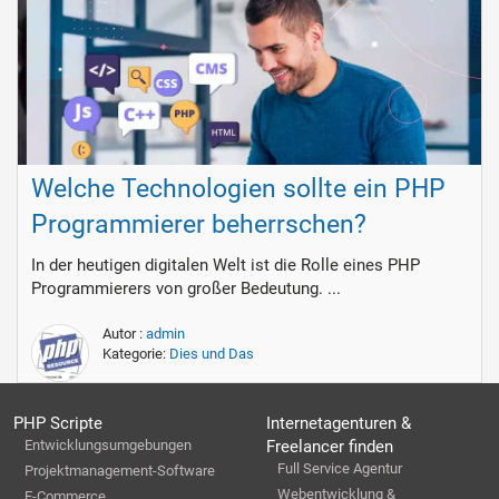
Welche Technologien sollte ein PHP
Programmierer beherrschen?
In der heutigen digitalen Welt ist die Rolle eines PHP
Programmierers von großer Bedeutung. ...
Autor :
admin
Kategorie:
Dies und Das
PHP Scripte
Internetagenturen &
Entwicklungsumgebungen
Freelancer finden
Full Service Agentur
Projektmanagement-Software
Webentwicklung &
E-Commerce