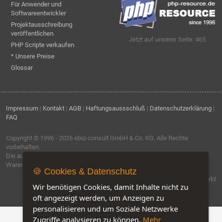
Für Anwender und
Softwareentwickler
Projektausschreibung
veröffentlichen
Jetzt auf unserer Seite: 465
PHP Scripte verkaufen
* Unsere Preise
Glossar
Impressum
|
Kontakt
|
AGB
|
Haftungsaussschluß
|
Datenschutzerklärung
|
FAQ
Copyright © 1996 - 2026
ebiz-consult GmbH & Co. KG
. Alle Rechte
vorbehalten.
Die auf dieser Seite verwendeten Produktbezeichnungen, Namen und
Warenzeichen sind Eigentum der jeweiligen Firmen.
🍪 Cookies & Datenschutz
Software by IQ-Markt
Wir benötigen Cookies, damit Inhalte nicht zu
oft angezeigt werden, um Anzeigen zu
personalisieren und um Soziale Netzwerke
Zugriffe analysieren zu können.
Mehr