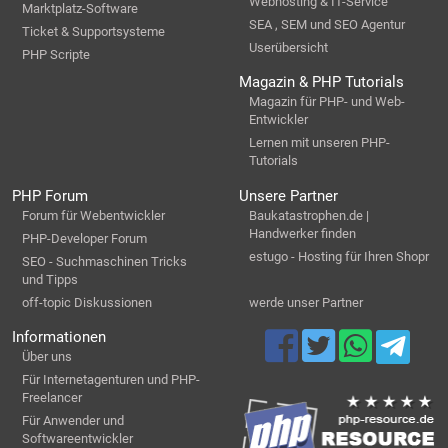
Webhosting & IT-Service
Marktplatz-Software
SEA , SEM und SEO Agentur
Ticket & Supportsysteme
Userübersicht
PHP Scripte
Magazin & PHP Tutorials
Magazin für PHP- und Web-
Entwickler
Lernen mit unseren PHP-
Tutorials
PHP Forum
Unsere Partner
Forum für Webentwickler
Baukatastrophen.de |
Handwerker finden
PHP-Developer Forum
estugo - Hosting für Ihren Shopr
SEO - Suchmaschinen Tricks
und Tipps
off-topic Diskussionen
werde unser Partner
Informationen
Über uns
Für Internetagenturen und PHP-
Freelancer
Für Anwender und
Softwareentwickler