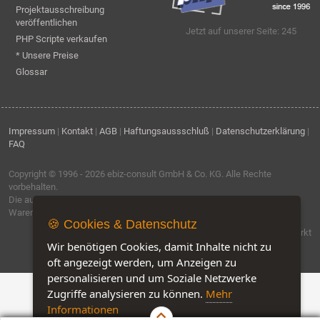
Projektausschreibung
veröffentlichen
Jetzt auf unserer Seite: 245
PHP Scripte verkaufen
* Unsere Preise
Glossar
Impressum
|
Kontakt
|
AGB
|
Haftungsaussschluß
|
Datenschutzerklärung
|
FAQ
Copyright © 1996 - 2026
ebiz-consult GmbH & Co. KG
. Alle Rechte
vorbehalten.
Die auf dieser Seite verwendeten Produktbezeichnungen, Namen und
Warenzeichen sind Eigentum der jeweiligen Firmen.
🍪 Cookies & Datenschutz
Software by IQ-Markt
Wir benötigen Cookies, damit Inhalte nicht zu
oft angezeigt werden, um Anzeigen zu
personalisieren und um Soziale Netzwerke
Zugriffe analysieren zu können.
Mehr
Informationen