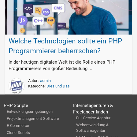
Welche Technologien sollte ein PHP
Programmierer beherrschen?
In der heutigen digitalen Welt ist die Rolle eines PHP
Programmierers von großer Bedeutung. ...
Autor :
admin
Kategorie:
Dies und Das
PHP Scripte
Internetagenturen &
Entwicklungsumgebungen
Freelancer finden
Full Service Agentur
Projektmanagement-Software
Webentwicklung &
E-Commerce
Softwareagentur
Clone-Scripts