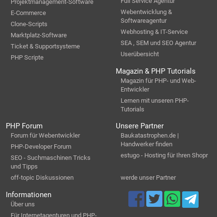
Full Service Agentur
Projektmanagement-Software
Webentwicklung &
E-Commerce
Softwareagentur
Clone-Scripts
Webhosting & IT-Service
Marktplatz-Software
SEA , SEM und SEO Agentur
Ticket & Supportsysteme
Userübersicht
PHP Scripte
Magazin & PHP Tutorials
Magazin für PHP- und Web-
Entwickler
Lernen mit unseren PHP-
Tutorials
PHP Forum
Unsere Partner
Forum für Webentwickler
Baukatastrophen.de |
Handwerker finden
PHP-Developer Forum
estugo - Hosting für Ihren Shopr
SEO - Suchmaschinen Tricks
und Tipps
off-topic Diskussionen
werde unser Partner
Informationen
Über uns
Für Internetagenturen und PHP-