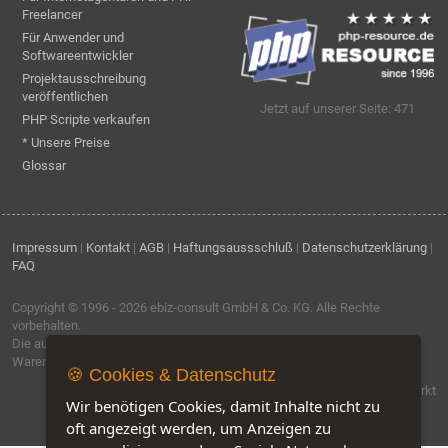
Freelancer
Für Anwender und
Softwareentwickler
Projektausschreibung
veröffentlichen
Jetzt auf unserer Seite: 471
PHP Scripte verkaufen
* Unsere Preise
Glossar
Impressum
|
Kontakt
|
AGB
|
Haftungsaussschluß
|
Datenschutzerklärung
|
FAQ
Copyright © 1996 - 2026
ebiz-consult GmbH & Co. KG
. Alle Rechte
vorbehalten.
Die auf dieser Seite verwendeten Produktbezeichnungen, Namen und
Warenzeichen sind Eigentum der jeweiligen Firmen.
🍪 Cookies & Datenschutz
Software by IQ-Markt
Wir benötigen Cookies, damit Inhalte nicht zu
oft angezeigt werden, um Anzeigen zu