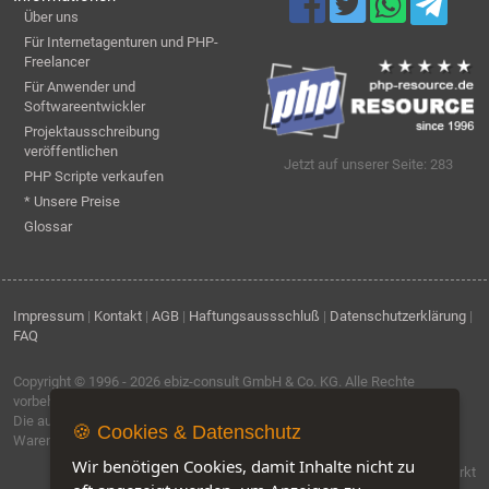
Über uns
Für Internetagenturen und PHP-
Freelancer
Für Anwender und
Softwareentwickler
Projektausschreibung
veröffentlichen
Jetzt auf unserer Seite: 283
PHP Scripte verkaufen
* Unsere Preise
Glossar
Impressum
|
Kontakt
|
AGB
|
Haftungsaussschluß
|
Datenschutzerklärung
|
FAQ
Copyright © 1996 - 2026
ebiz-consult GmbH & Co. KG
. Alle Rechte
vorbehalten.
Die auf dieser Seite verwendeten Produktbezeichnungen, Namen und
🍪 Cookies & Datenschutz
Warenzeichen sind Eigentum der jeweiligen Firmen.
Wir benötigen Cookies, damit Inhalte nicht zu
Software by IQ-Markt