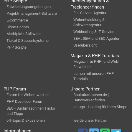
PHP Scripte
Internetagenturen &
Entwicklungsumgebungen
Freelancer finden
Full Service Agentur
Projektmanagement-Software
Webentwicklung &
E-Commerce
Softwareagentur
Clone-Scripts
Webhosting & IT-Service
Marktplatz-Software
SEA , SEM und SEO Agentur
Ticket & Supportsysteme
Userübersicht
PHP Scripte
Magazin & PHP Tutorials
Magazin für PHP- und Web-
Entwickler
Lernen mit unseren PHP-
Tutorials
PHP Forum
Unsere Partner
Forum für Webentwickler
Baukatastrophen.de |
Handwerker finden
PHP-Developer Forum
estugo - Hosting für Ihren Shopr
SEO - Suchmaschinen Tricks
und Tipps
off-topic Diskussionen
werde unser Partner
Informationen