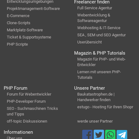
Entwicklungsumgebungen
Freelancer finden
Full Service Agentur
Projektmanagement-Software
Webentwicklung &
E-Commerce
Softwareagentur
Clone-Scripts
Webhosting & IT-Service
Marktplatz-Software
SEA , SEM und SEO Agentur
Ticket & Supportsysteme
Userübersicht
PHP Scripte
Magazin & PHP Tutorials
Magazin für PHP- und Web-
Entwickler
Lernen mit unseren PHP-
Tutorials
PHP Forum
Unsere Partner
Forum für Webentwickler
Baukatastrophen.de |
Handwerker finden
PHP-Developer Forum
estugo - Hosting für Ihren Shopr
SEO - Suchmaschinen Tricks
und Tipps
off-topic Diskussionen
werde unser Partner
Informationen
Über uns