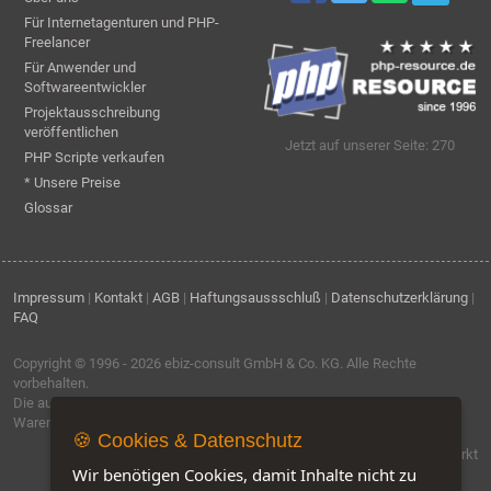
Für Internetagenturen und PHP-
Freelancer
Für Anwender und
Softwareentwickler
Projektausschreibung
veröffentlichen
Jetzt auf unserer Seite: 270
PHP Scripte verkaufen
* Unsere Preise
Glossar
Impressum
|
Kontakt
|
AGB
|
Haftungsaussschluß
|
Datenschutzerklärung
|
FAQ
Copyright © 1996 - 2026
ebiz-consult GmbH & Co. KG
. Alle Rechte
vorbehalten.
Die auf dieser Seite verwendeten Produktbezeichnungen, Namen und
Warenzeichen sind Eigentum der jeweiligen Firmen.
🍪 Cookies & Datenschutz
Software by IQ-Markt
Wir benötigen Cookies, damit Inhalte nicht zu