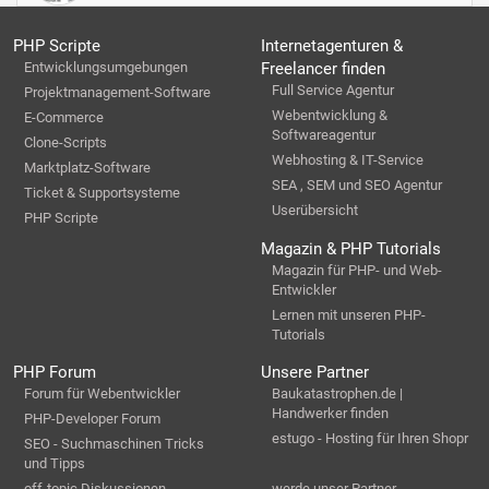
PHP Scripte
Internetagenturen &
Entwicklungsumgebungen
Freelancer finden
Full Service Agentur
Projektmanagement-Software
Webentwicklung &
E-Commerce
Softwareagentur
Clone-Scripts
Webhosting & IT-Service
Marktplatz-Software
SEA , SEM und SEO Agentur
Ticket & Supportsysteme
Userübersicht
PHP Scripte
Magazin & PHP Tutorials
Magazin für PHP- und Web-
Entwickler
Lernen mit unseren PHP-
Tutorials
PHP Forum
Unsere Partner
Forum für Webentwickler
Baukatastrophen.de |
Handwerker finden
PHP-Developer Forum
estugo - Hosting für Ihren Shopr
SEO - Suchmaschinen Tricks
und Tipps
off-topic Diskussionen
werde unser Partner