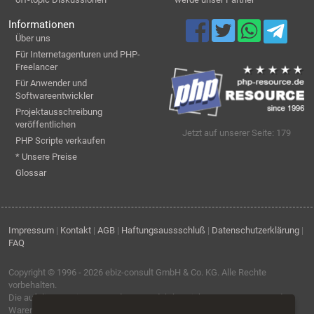
Informationen
Über uns
Für Internetagenturen und PHP-
Freelancer
Für Anwender und
Softwareentwickler
Projektausschreibung
veröffentlichen
Jetzt auf unserer Seite: 179
PHP Scripte verkaufen
* Unsere Preise
Glossar
Impressum
|
Kontakt
|
AGB
|
Haftungsaussschluß
|
Datenschutzerklärung
|
FAQ
Copyright © 1996 - 2026
ebiz-consult GmbH & Co. KG
. Alle Rechte
vorbehalten.
Die auf dieser Seite verwendeten Produktbezeichnungen, Namen und
Warenzeichen sind Eigentum der jeweiligen Firmen.