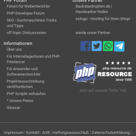
PHP Forum
Unsere Partner
Forum für Webentwickler
Baukatastrophen.de |
Handwerker finden
PHP-Developer Forum
estugo - Hosting für Ihren Shopr
SEO - Suchmaschinen Tricks
und Tipps
off-topic Diskussionen
werde unser Partner
Informationen
Über uns
Für Internetagenturen und PHP-
Freelancer
Für Anwender und
Softwareentwickler
Projektausschreibung
veröffentlichen
Jetzt auf unserer Seite: 198
PHP Scripte verkaufen
* Unsere Preise
Glossar
Impressum
|
Kontakt
|
AGB
|
Haftungsaussschluß
|
Datenschutzerklärung
|