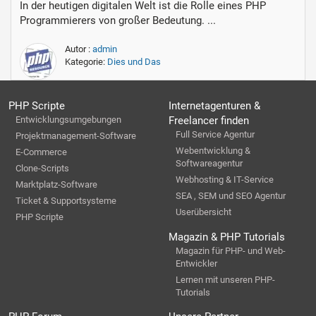
In der heutigen digitalen Welt ist die Rolle eines PHP
Programmierers von großer Bedeutung. ...
Autor :
admin
Kategorie:
Dies und Das
PHP Scripte
Internetagenturen &
Entwicklungsumgebungen
Freelancer finden
Full Service Agentur
Projektmanagement-Software
Webentwicklung &
E-Commerce
Softwareagentur
Clone-Scripts
Webhosting & IT-Service
Marktplatz-Software
SEA , SEM und SEO Agentur
Ticket & Supportsysteme
Userübersicht
PHP Scripte
Magazin & PHP Tutorials
Magazin für PHP- und Web-
Entwickler
Lernen mit unseren PHP-
Tutorials