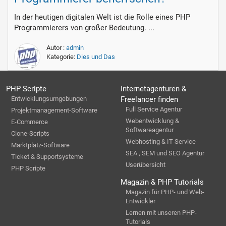
In der heutigen digitalen Welt ist die Rolle eines PHP
Programmierers von großer Bedeutung. ...
Autor :
admin
Kategorie:
Dies und Das
PHP Scripte
Internetagenturen &
Entwicklungsumgebungen
Freelancer finden
Full Service Agentur
Projektmanagement-Software
Webentwicklung &
E-Commerce
Softwareagentur
Clone-Scripts
Webhosting & IT-Service
Marktplatz-Software
SEA , SEM und SEO Agentur
Ticket & Supportsysteme
Userübersicht
PHP Scripte
Magazin & PHP Tutorials
Magazin für PHP- und Web-
Entwickler
Lernen mit unseren PHP-
Tutorials