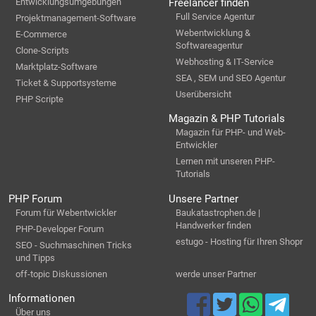
Entwicklungsumgebungen
Freelancer finden
Full Service Agentur
Projektmanagement-Software
Webentwicklung &
E-Commerce
Softwareagentur
Clone-Scripts
Webhosting & IT-Service
Marktplatz-Software
SEA , SEM und SEO Agentur
Ticket & Supportsysteme
Userübersicht
PHP Scripte
Magazin & PHP Tutorials
Magazin für PHP- und Web-
Entwickler
Lernen mit unseren PHP-
Tutorials
PHP Forum
Unsere Partner
Forum für Webentwickler
Baukatastrophen.de |
Handwerker finden
PHP-Developer Forum
estugo - Hosting für Ihren Shopr
SEO - Suchmaschinen Tricks
und Tipps
off-topic Diskussionen
werde unser Partner
Informationen
Über uns