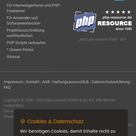
Für Internetagenturen und PHP-
Freelancer
Für Anwender und
Softwareentwickler
Projektausschreibung
veröffentlichen
Jetzt auf unserer Seite: 364
PHP Scripte verkaufen
* Unsere Preise
Glossar
Impressum
|
Kontakt
|
AGB
|
Haftungsaussschluß
|
Datenschutzerklärung
|
FAQ
Copyright © 1996 - 2026
ebiz-consult GmbH & Co. KG
. Alle Rechte
vorbehalten.
Die auf dieser Seite verwendeten Produktbezeichnungen, Namen und
Warenzeichen sind Eigentum der jeweiligen Firmen.
🍪 Cookies & Datenschutz
Software by IQ-Markt
Wir benötigen Cookies, damit Inhalte nicht zu