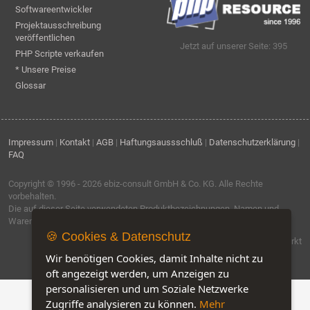
Softwareentwickler
Projektausschreibung
veröffentlichen
Jetzt auf unserer Seite: 395
PHP Scripte verkaufen
* Unsere Preise
Glossar
Impressum
|
Kontakt
|
AGB
|
Haftungsaussschluß
|
Datenschutzerklärung
|
FAQ
Copyright © 1996 - 2026
ebiz-consult GmbH & Co. KG
. Alle Rechte
vorbehalten.
Die auf dieser Seite verwendeten Produktbezeichnungen, Namen und
Warenzeichen sind Eigentum der jeweiligen Firmen.
🍪 Cookies & Datenschutz
Software by IQ-Markt
Wir benötigen Cookies, damit Inhalte nicht zu
oft angezeigt werden, um Anzeigen zu
personalisieren und um Soziale Netzwerke
Zugriffe analysieren zu können.
Mehr