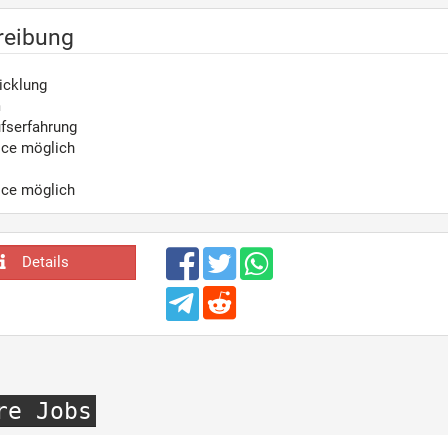
reibung
icklung
m
fserfahrung
ice möglich
ice möglich
Details
re Jobs