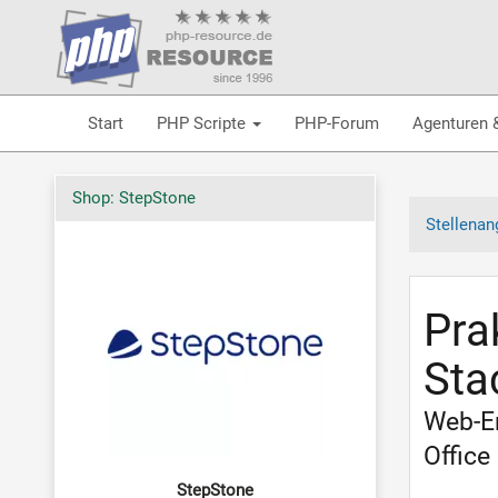
Start
PHP Scripte
PHP-Forum
Agenturen 
Shop: StepStone
Stellenan
Pra
Sta
Web-En
Office
StepStone