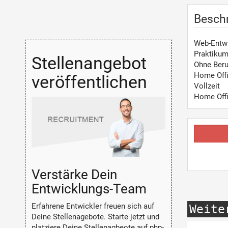
Besch
Web-Entw
Praktiku
Stellenangebot
Ohne Beru
Home Off
veröffentlichen
Vollzeit
Home Off
Verstärke Dein
Entwicklungs-Team
Erfahrene Entwickler freuen sich auf
Weite
Deine Stellenagebote. Starte jetzt und
platziere Deine Stellenagbeote auf php-