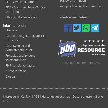
Handwerker finden
PHP-Developer Forum
estugo - Hosting für Ihren Shopr
SEO - Suchmaschinen Tricks
und Tipps
off-topic Diskussionen
werde unser Partner
Informationen
Über uns
Für Internetagenturen und PHP-
Freelancer
Für Anwender und
Softwareentwickler
Projektausschreibung
veröffentlichen
Jetzt auf unserer Seite: 259
PHP Scripte verkaufen
* Unsere Preise
Glossar
Impressum
|
Kontakt
|
AGB
|
Haftungsaussschluß
|
Datenschutzerklärung
|
FAQ