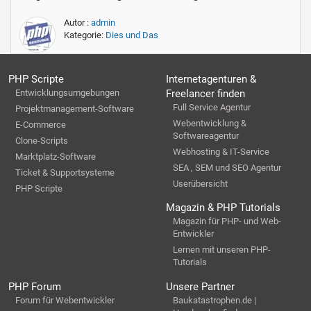
Autor :
admin
Kategorie:
Dies und Das
PHP Scripte
Internetagenturen &
Entwicklungsumgebungen
Freelancer finden
Full Service Agentur
Projektmanagement-Software
Webentwicklung &
E-Commerce
Softwareagentur
Clone-Scripts
Webhosting & IT-Service
Marktplatz-Software
SEA , SEM und SEO Agentur
Ticket & Supportsysteme
Userübersicht
PHP Scripte
Magazin & PHP Tutorials
Magazin für PHP- und Web-
Entwickler
Lernen mit unseren PHP-
Tutorials
PHP Forum
Unsere Partner
Forum für Webentwickler
Baukatastrophen.de |