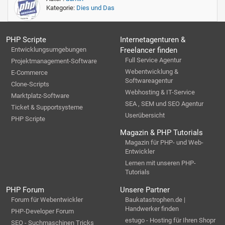
Kategorie:
Dies und Das
PHP Scripte
Internetagenturen &
Entwicklungsumgebungen
Freelancer finden
Full Service Agentur
Projektmanagement-Software
Webentwicklung &
E-Commerce
Softwareagentur
Clone-Scripts
Webhosting & IT-Service
Marktplatz-Software
SEA , SEM und SEO Agentur
Ticket & Supportsysteme
Userübersicht
PHP Scripte
Magazin & PHP Tutorials
Magazin für PHP- und Web-
Entwickler
Lernen mit unseren PHP-
Tutorials
PHP Forum
Unsere Partner
Forum für Webentwickler
Baukatastrophen.de |
Handwerker finden
PHP-Developer Forum
estugo - Hosting für Ihren Shopr
SEO - Suchmaschinen Tricks