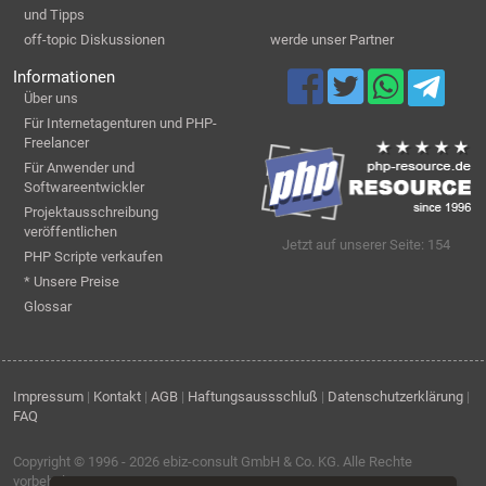
und Tipps
off-topic Diskussionen
werde unser Partner
Informationen
Über uns
Für Internetagenturen und PHP-
Freelancer
Für Anwender und
Softwareentwickler
Projektausschreibung
veröffentlichen
Jetzt auf unserer Seite: 154
PHP Scripte verkaufen
* Unsere Preise
Glossar
Impressum
|
Kontakt
|
AGB
|
Haftungsaussschluß
|
Datenschutzerklärung
|
FAQ
Copyright © 1996 - 2026
ebiz-consult GmbH & Co. KG
. Alle Rechte
vorbehalten.