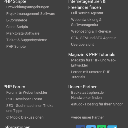
PHP Scripte
Internetagenturen &
Entwicklungsumgebungen
Freelancer finden
Full Service Agentur
Projektmanagement-Software
Webentwicklung &
E-Commerce
Softwareagentur
Clone-Scripts
Webhosting & IT-Service
Marktplatz-Software
SEA , SEM und SEO Agentur
Ticket & Supportsysteme
Userübersicht
PHP Scripte
Magazin & PHP Tutorials
Magazin für PHP- und Web-
Entwickler
Lernen mit unseren PHP-
Tutorials
PHP Forum
Unsere Partner
Forum für Webentwickler
Baukatastrophen.de |
Handwerker finden
PHP-Developer Forum
estugo - Hosting für Ihren Shopr
SEO - Suchmaschinen Tricks
und Tipps
off-topic Diskussionen
werde unser Partner
Informationen