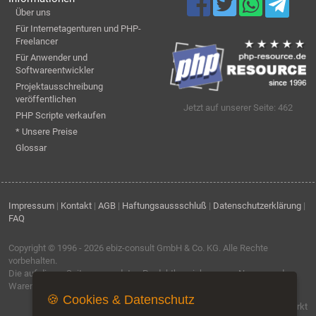
Über uns
Für Internetagenturen und PHP-
Freelancer
Für Anwender und
Softwareentwickler
Projektausschreibung
veröffentlichen
Jetzt auf unserer Seite: 462
PHP Scripte verkaufen
* Unsere Preise
Glossar
Impressum
|
Kontakt
|
AGB
|
Haftungsaussschluß
|
Datenschutzerklärung
|
FAQ
Copyright © 1996 - 2026
ebiz-consult GmbH & Co. KG
. Alle Rechte
vorbehalten.
Die auf dieser Seite verwendeten Produktbezeichnungen, Namen und
Warenzeichen sind Eigentum der jeweiligen Firmen.
🍪 Cookies & Datenschutz
Software by IQ-Markt