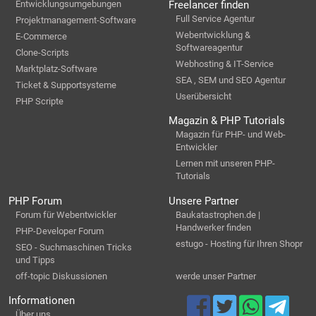
Entwicklungsumgebungen
Freelancer finden
Full Service Agentur
Projektmanagement-Software
Webentwicklung &
E-Commerce
Softwareagentur
Clone-Scripts
Webhosting & IT-Service
Marktplatz-Software
SEA , SEM und SEO Agentur
Ticket & Supportsysteme
Userübersicht
PHP Scripte
Magazin & PHP Tutorials
Magazin für PHP- und Web-
Entwickler
Lernen mit unseren PHP-
Tutorials
PHP Forum
Unsere Partner
Forum für Webentwickler
Baukatastrophen.de |
Handwerker finden
PHP-Developer Forum
estugo - Hosting für Ihren Shopr
SEO - Suchmaschinen Tricks
und Tipps
off-topic Diskussionen
werde unser Partner
Informationen
Über uns