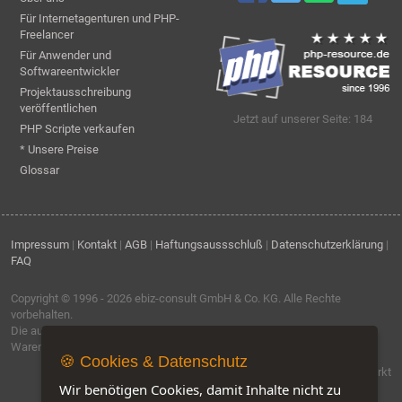
Für Internetagenturen und PHP-
Freelancer
Für Anwender und
Softwareentwickler
Projektausschreibung
veröffentlichen
Jetzt auf unserer Seite: 184
PHP Scripte verkaufen
* Unsere Preise
Glossar
Impressum
|
Kontakt
|
AGB
|
Haftungsaussschluß
|
Datenschutzerklärung
|
FAQ
Copyright © 1996 - 2026
ebiz-consult GmbH & Co. KG
. Alle Rechte
vorbehalten.
Die auf dieser Seite verwendeten Produktbezeichnungen, Namen und
Warenzeichen sind Eigentum der jeweiligen Firmen.
🍪 Cookies & Datenschutz
Software by IQ-Markt
Wir benötigen Cookies, damit Inhalte nicht zu