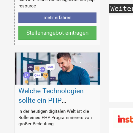
resource
Weite
mehr erfahren
Stellenangebot eintragen
Welche Technologien
sollte ein PHP
Programmierer
In der heutigen digitalen Welt ist die
Rolle eines PHP Programmierers von
beherrschen?
großer Bedeutung. ...