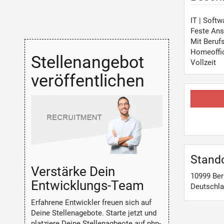
IT | Soft
Feste Ans
Mit Beruf
Homeoffi
Stellenangebot
Vollzeit
veröffentlichen
Stand
Verstärke Dein
10999
Ber
Entwicklungs-Team
Deutschl
Erfahrene Entwickler freuen sich auf
Deine Stellenagebote. Starte jetzt und
platziere Deine Stellenagbeote auf php-