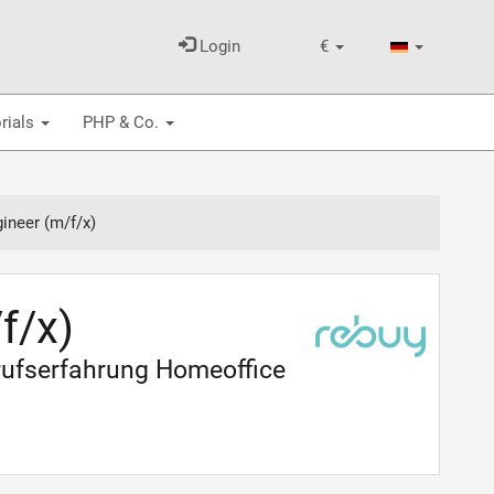
Login
€
rials
PHP & Co.
ineer (m/f/x)
f/x)
erufserfahrung Homeoffice