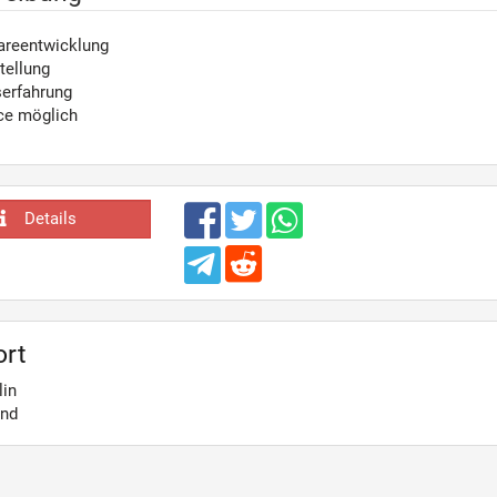
wareentwicklung
tellung
serfahrung
ce möglich
Details
ort
lin
and