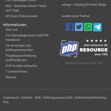
PHP-Developer Forum
estugo - Hosting für Ihren Shopr
SEO - Suchmaschinen Tricks
und Tipps
off-topic Diskussionen
werde unser Partner
Informationen
Über uns
Für Internetagenturen und PHP-
Freelancer
Für Anwender und
Softwareentwickler
Projektausschreibung
veröffentlichen
Jetzt auf unserer Seite: 307
PHP Scripte verkaufen
* Unsere Preise
Glossar
Impressum
|
Kontakt
|
AGB
|
Haftungsaussschluß
|
Datenschutzerklärung
|
FAQ