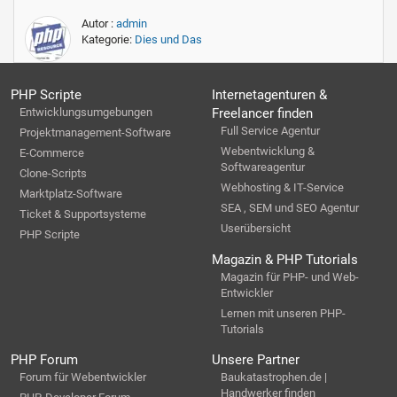
Autor :
admin
Kategorie:
Dies und Das
PHP Scripte
Internetagenturen &
Entwicklungsumgebungen
Freelancer finden
Full Service Agentur
Projektmanagement-Software
Webentwicklung &
E-Commerce
Softwareagentur
Clone-Scripts
Webhosting & IT-Service
Marktplatz-Software
SEA , SEM und SEO Agentur
Ticket & Supportsysteme
Userübersicht
PHP Scripte
Magazin & PHP Tutorials
Magazin für PHP- und Web-
Entwickler
Lernen mit unseren PHP-
Tutorials
PHP Forum
Unsere Partner
Forum für Webentwickler
Baukatastrophen.de |
Handwerker finden