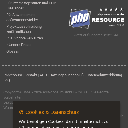
Für Internetagenturen und PHP-
Freelancer
Für Anwender und
Softwareentwickler
Projektausschreibung
veröffentlichen
Jetzt auf unserer Seite: 541
PHP Scripte verkaufen
* Unsere Preise
Glossar
Impressum
|
Kontakt
|
AGB
|
Haftungsaussschluß
|
Datenschutzerklärung
|
FAQ
Copyright © 1996 - 2026
ebiz-consult GmbH & Co. KG
. Alle Rechte
vorbehalten.
Die auf dieser Seite verwendeten Produktbezeichnungen, Namen und
Warenzeichen sind Eigentum der jeweiligen Firmen.
🍪 Cookies & Datenschutz
Software by IQ-Markt
Wir benötigen Cookies, damit Inhalte nicht zu
oft angezeigt werden, um Anzeigen zu