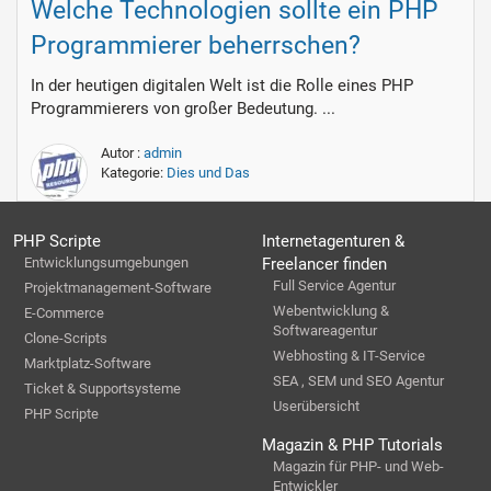
Welche Technologien sollte ein PHP
Programmierer beherrschen?
In der heutigen digitalen Welt ist die Rolle eines PHP
Programmierers von großer Bedeutung. ...
Autor :
admin
Kategorie:
Dies und Das
PHP Scripte
Internetagenturen &
Entwicklungsumgebungen
Freelancer finden
Full Service Agentur
Projektmanagement-Software
Webentwicklung &
E-Commerce
Softwareagentur
Clone-Scripts
Webhosting & IT-Service
Marktplatz-Software
SEA , SEM und SEO Agentur
Ticket & Supportsysteme
Userübersicht
PHP Scripte
Magazin & PHP Tutorials
Magazin für PHP- und Web-
Entwickler