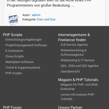
In der heutigen digitalen Welt ist die Rolle eines PHP
Programmierers von großer Bedeutung. ...
Autor :
admin
Kategorie:
Dies und Das
PHP Scripte
Internetagenturen &
Entwicklungsumgebungen
Freelancer finden
Full Service Agentur
Projektmanagement-Software
Webentwicklung &
E-Commerce
Softwareagentur
Clone-Scripts
Webhosting & IT-Service
Marktplatz-Software
SEA , SEM und SEO Agentur
Ticket & Supportsysteme
Userübersicht
PHP Scripte
Magazin & PHP Tutorials
Magazin für PHP- und Web-
Entwickler
Lernen mit unseren PHP-
Tutorials
PHP Forum
Unsere Partner