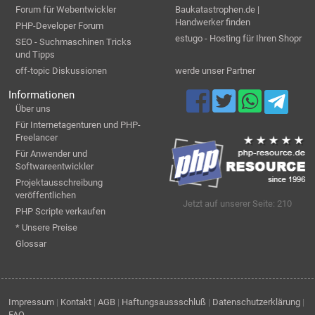
Forum für Webentwickler
Baukatastrophen.de |
Handwerker finden
PHP-Developer Forum
estugo - Hosting für Ihren Shopr
SEO - Suchmaschinen Tricks
und Tipps
off-topic Diskussionen
werde unser Partner
Informationen
Über uns
Für Internetagenturen und PHP-
Freelancer
Für Anwender und
Softwareentwickler
Projektausschreibung
veröffentlichen
Jetzt auf unserer Seite: 210
PHP Scripte verkaufen
* Unsere Preise
Glossar
Impressum
|
Kontakt
|
AGB
|
Haftungsaussschluß
|
Datenschutzerklärung
|
FAQ