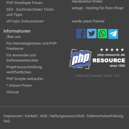
Handwerker finden
PHP-Developer Forum
estugo - Hosting für Ihren Shopr
SEO - Suchmaschinen Tricks
und Tipps
off-topic Diskussionen
werde unser Partner
Informationen
Über uns
Für Internetagenturen und PHP-
Freelancer
Für Anwender und
Softwareentwickler
Projektausschreibung
veröffentlichen
Jetzt auf unserer Seite: 142
PHP Scripte verkaufen
* Unsere Preise
Glossar
Impressum
|
Kontakt
|
AGB
|
Haftungsaussschluß
|
Datenschutzerklärung
|
FAQ