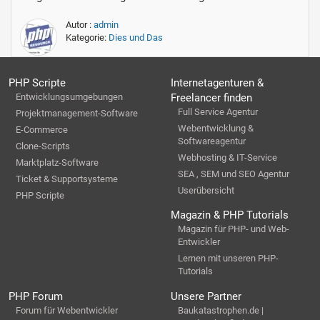
Autor :
admin
Kategorie:
Dies und Das
PHP Scripte
Internetagenturen &
Entwicklungsumgebungen
Freelancer finden
Full Service Agentur
Projektmanagement-Software
Webentwicklung &
E-Commerce
Softwareagentur
Clone-Scripts
Webhosting & IT-Service
Marktplatz-Software
SEA , SEM und SEO Agentur
Ticket & Supportsysteme
Userübersicht
PHP Scripte
Magazin & PHP Tutorials
Magazin für PHP- und Web-
Entwickler
Lernen mit unseren PHP-
Tutorials
PHP Forum
Unsere Partner
Forum für Webentwickler
Baukatastrophen.de |