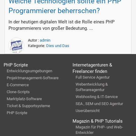
Welche Technologien sollte ein PHP
Programmierer beherrschen?
In der heutigen digitalen Welt ist die Rolle eines PHP
Programmierers von großer Bedeutung. ...
Autor :
admin
Kategorie:
Dies und Das
PHP Scripte
Internetagenturen &
Entwicklungsumgebungen
Freelancer finden
Full Service Agentur
Projektmanagement-Software
Webentwicklung &
E-Commerce
Softwareagentur
Clone-Scripts
Webhosting & IT-Service
Marktplatz-Software
SEA , SEM und SEO Agentur
Ticket & Supportsysteme
Userübersicht
PHP Scripte
Magazin & PHP Tutorials
Magazin für PHP- und Web-
Entwickler