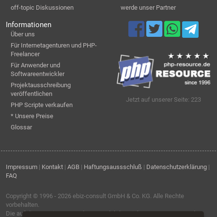
off-topic Diskussionen
werde unser Partner
Informationen
Über uns
Für Internetagenturen und PHP-
Freelancer
Für Anwender und
Softwareentwickler
Projektausschreibung
veröffentlichen
Jetzt auf unserer Seite: 223
PHP Scripte verkaufen
* Unsere Preise
Glossar
Impressum
|
Kontakt
|
AGB
|
Haftungsaussschluß
|
Datenschutzerklärung
|
FAQ
Copyright © 1996 - 2026
ebiz-consult GmbH & Co. KG
. Alle Rechte
vorbehalten.
Die auf dieser Seite verwendeten Produktbezeichnungen, Namen und