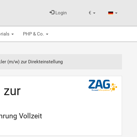
Login
€
rials
PHP & Co.
er (m/w) zur Direkteinstellung
 zur
rung Vollzeit