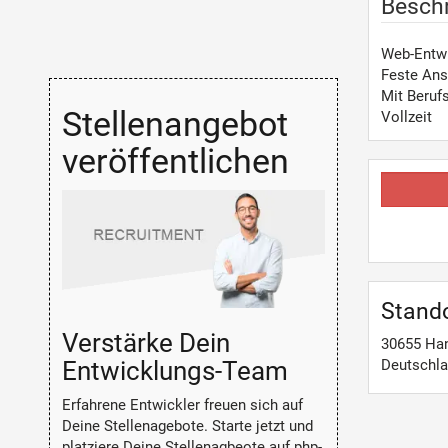
Besch
Web-Entw
Feste Ans
Mit Beruf
Stellenangebot
Vollzeit
veröffentlichen
Stand
Verstärke Dein
30655
Ha
Entwicklungs-Team
Deutschl
Erfahrene Entwickler freuen sich auf
Deine Stellenagebote. Starte jetzt und
platziere Deine Stellenagbeote auf php-