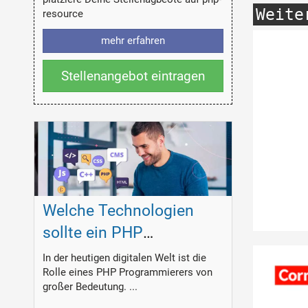
Weite
resource
mehr erfahren
Stellenangebot eintragen
Welche Technologien
sollte ein PHP
Programmierer
In der heutigen digitalen Welt ist die
Rolle eines PHP Programmierers von
beherrschen?
großer Bedeutung. ...