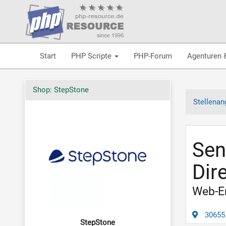
Start
PHP Scripte
PHP-Forum
Agenturen 
Shop: StepStone
Stellenan
Sen
Dir
Web-En
30655
StepStone