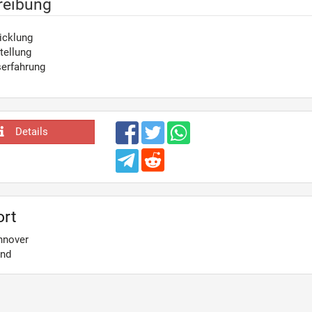
reibung
icklung
tellung
serfahrung
Details
ort
nnover
and