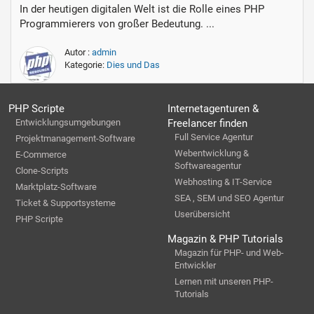
In der heutigen digitalen Welt ist die Rolle eines PHP
Programmierers von großer Bedeutung. ...
Autor :
admin
Kategorie:
Dies und Das
PHP Scripte
Internetagenturen &
Entwicklungsumgebungen
Freelancer finden
Full Service Agentur
Projektmanagement-Software
Webentwicklung &
E-Commerce
Softwareagentur
Clone-Scripts
Webhosting & IT-Service
Marktplatz-Software
SEA , SEM und SEO Agentur
Ticket & Supportsysteme
Userübersicht
PHP Scripte
Magazin & PHP Tutorials
Magazin für PHP- und Web-
Entwickler
Lernen mit unseren PHP-
Tutorials