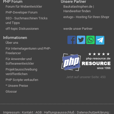
PHP Forum
Unsere Partner
Forum für Webentwickler
Baukatastrophen.de |
Handwerker finden
PHP-Developer Forum
estugo - Hosting für Ihren Shopr
SEO - Suchmaschinen Tricks
und Tipps
off-topic Diskussionen
werde unser Partner
Informationen
Über uns
Für Internetagenturen und PHP-
Freelancer
Für Anwender und
Softwareentwickler
Projektausschreibung
veröffentlichen
Jetzt auf unserer Seite: 450
PHP Scripte verkaufen
* Unsere Preise
Glossar
Impressum
|
Kontakt
|
AGB
|
Haftungsaussschluß
|
Datenschutzerklärung
|