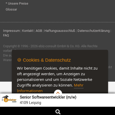
* Unsere Preise
Glossar
Impressum
|
Kontakt
|
AGB
|
Haftungsaussschluß
|
Datenschutzerklärung
|
FAQ
Copyright © 1996 - 2026
ebiz-consult GmbH & Co. KG
. Alle Rechte
vorbehalten.
Die auf dieser Seite verwendeten Produktbezeichnungen, Namen und
🍪 Cookies & Datenschutz
Warenzeichen sind Eigentum der jeweiligen Firmen.
Software by IQ-Markt
Wir benötigen Cookies, damit Inhalte nicht zu
oft angezeigt werden, um Anzeigen zu
personalisieren und um Soziale Netzwerke
Zugriffe analysieren zu können.
Mehr
Informationen
Senior Softwareentwickler (m/w)
Akzeptieren
Customise Cookies
4109 Leipzig