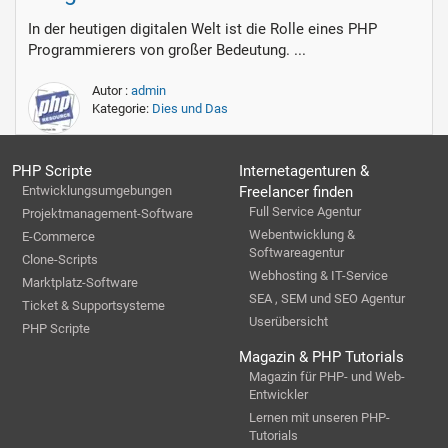
In der heutigen digitalen Welt ist die Rolle eines PHP
Programmierers von großer Bedeutung. ...
Autor :
admin
Kategorie:
Dies und Das
PHP Scripte
Internetagenturen &
Entwicklungsumgebungen
Freelancer finden
Full Service Agentur
Projektmanagement-Software
Webentwicklung &
E-Commerce
Softwareagentur
Clone-Scripts
Webhosting & IT-Service
Marktplatz-Software
SEA , SEM und SEO Agentur
Ticket & Supportsysteme
Userübersicht
PHP Scripte
Magazin & PHP Tutorials
Magazin für PHP- und Web-
Entwickler
Lernen mit unseren PHP-
Tutorials