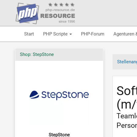
Start
PHP Scripte
PHP-Forum
Agenturen 
Shop: StepStone
Stellenan
Sof
(m/
Teamle
Person
StepStone