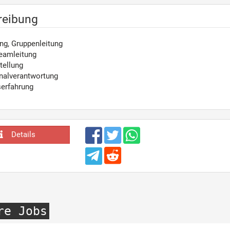
reibung
ng, Gruppenleitung
Teamleitung
tellung
nalverantwortung
serfahrung
Details
re Jobs