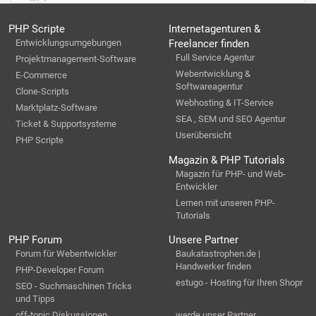
PHP Scripte
Internetagenturen &
Entwicklungsumgebungen
Freelancer finden
Full Service Agentur
Projektmanagement-Software
Webentwicklung &
E-Commerce
Softwareagentur
Clone-Scripts
Webhosting & IT-Service
Marktplatz-Software
SEA , SEM und SEO Agentur
Ticket & Supportsysteme
Userübersicht
PHP Scripte
Magazin & PHP Tutorials
Magazin für PHP- und Web-
Entwickler
Lernen mit unseren PHP-
Tutorials
PHP Forum
Unsere Partner
Forum für Webentwickler
Baukatastrophen.de |
Handwerker finden
PHP-Developer Forum
estugo - Hosting für Ihren Shopr
SEO - Suchmaschinen Tricks
und Tipps
off-topic Diskussionen
werde unser Partner