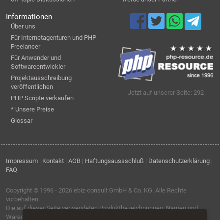
Informationen
Über uns
Für Internetagenturen und PHP-
Freelancer
Für Anwender und
Softwareentwickler
Projektausschreibung
veröffentlichen
Jetzt auf unserer Seite: 292
PHP Scripte verkaufen
* Unsere Preise
Glossar
Impressum
|
Kontakt
|
AGB
|
Haftungsaussschluß
|
Datenschutzerklärung
|
FAQ
Copyright © 1996 - 2026
ebiz-consult GmbH & Co. KG
. Alle Rechte
vorbehalten.
Die auf dieser Seite verwendeten Produktbezeichnungen, Namen und
Warenzeichen sind Eigentum der jeweiligen Firmen.