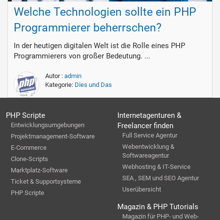
Welche Technologien sollte ein PHP
Programmierer beherrschen?
In der heutigen digitalen Welt ist die Rolle eines PHP
Programmierers von großer Bedeutung. ...
Autor :
admin
Kategorie:
Dies und Das
PHP Scripte
Internetagenturen &
Entwicklungsumgebungen
Freelancer finden
Full Service Agentur
Projektmanagement-Software
Webentwicklung &
E-Commerce
Softwareagentur
Clone-Scripts
Webhosting & IT-Service
Marktplatz-Software
SEA , SEM und SEO Agentur
Ticket & Supportsysteme
Userübersicht
PHP Scripte
Magazin & PHP Tutorials
Magazin für PHP- und Web-