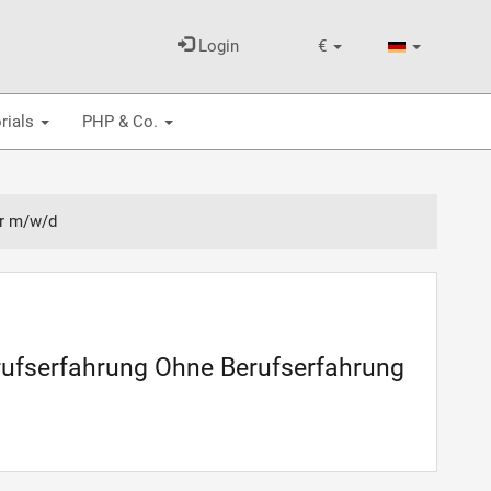
Login
€
rials
PHP & Co.
er m/w/d
erufserfahrung Ohne Berufserfahrung