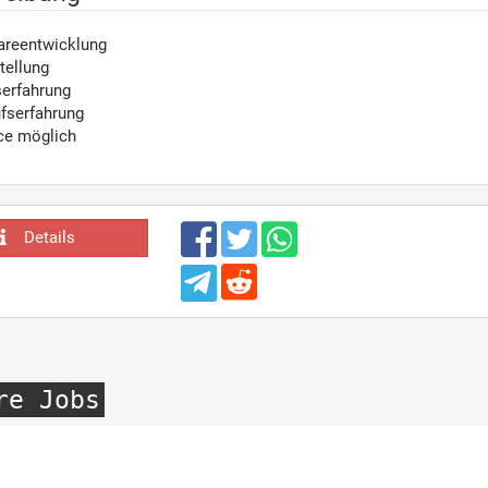
wareentwicklung
tellung
serfahrung
fserfahrung
ce möglich
Details
re Jobs