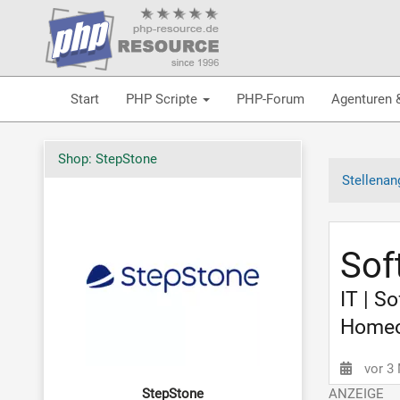
Start
PHP Scripte
PHP-Forum
Agenturen 
Shop: StepStone
Stellenan
Sof
IT | S
Homeof
vor 3
StepStone