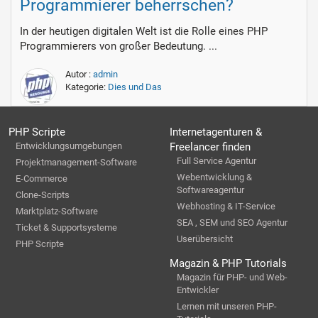
Programmierer beherrschen?
In der heutigen digitalen Welt ist die Rolle eines PHP
Programmierers von großer Bedeutung. ...
Autor :
admin
Kategorie:
Dies und Das
PHP Scripte
Internetagenturen &
Entwicklungsumgebungen
Freelancer finden
Full Service Agentur
Projektmanagement-Software
Webentwicklung &
E-Commerce
Softwareagentur
Clone-Scripts
Webhosting & IT-Service
Marktplatz-Software
SEA , SEM und SEO Agentur
Ticket & Supportsysteme
Userübersicht
PHP Scripte
Magazin & PHP Tutorials
Magazin für PHP- und Web-
Entwickler
Lernen mit unseren PHP-