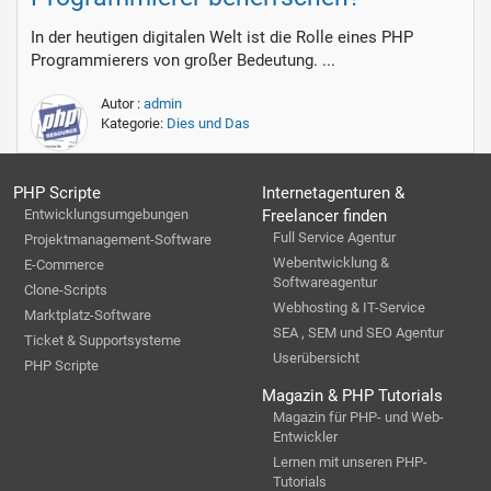
In der heutigen digitalen Welt ist die Rolle eines PHP
Programmierers von großer Bedeutung. ...
Autor :
admin
Kategorie:
Dies und Das
PHP Scripte
Internetagenturen &
Entwicklungsumgebungen
Freelancer finden
Full Service Agentur
Projektmanagement-Software
Webentwicklung &
E-Commerce
Softwareagentur
Clone-Scripts
Webhosting & IT-Service
Marktplatz-Software
SEA , SEM und SEO Agentur
Ticket & Supportsysteme
Userübersicht
PHP Scripte
Magazin & PHP Tutorials
Magazin für PHP- und Web-
Entwickler
Lernen mit unseren PHP-
Tutorials