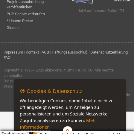
Projektausschreibung
veröffentlichen
Jetzt auf unserer Seite: 174
PHP Scripte verkaufen
* Unsere Preise
Glossar
Impressum
|
Kontakt
|
AGB
|
Haftungsaussschluß
|
Datenschutzerklärung
|
FAQ
Copyright © 1996 - 2026
ebiz-consult GmbH & Co. KG
. Alle Rechte
vorbehalten.
Die auf dieser Seite verwendeten Produktbezeichnungen, Namen und
Warenzeichen sind Eigentum der jeweiligen Firmen.
🍪 Cookies & Datenschutz
Software by IQ-Markt
Wir benötigen Cookies, damit Inhalte nicht zu
oft angezeigt werden, um Anzeigen zu
personalisieren und um Soziale Netzwerke
Zugriffe analysieren zu können.
Mehr
Informationen