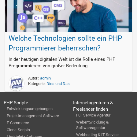
Welche Technologien sollte ein PHP
Programmierer beherrschen?
In der heutigen digitalen Welt ist die Rolle eines PHP
Programmierers von großer Bedeutung. ...
Autor :
admin
Kategorie:
Dies und Das
PHP Scripte
Internetagenturen &
Entwicklungsumgebungen
Freelancer finden
Full Service Agentur
Projektmanagement-Software
Webentwicklung &
E-Commerce
Softwareagentur
Clone-Scripts
Webhosting & IT-Service
Marktplatz-Software