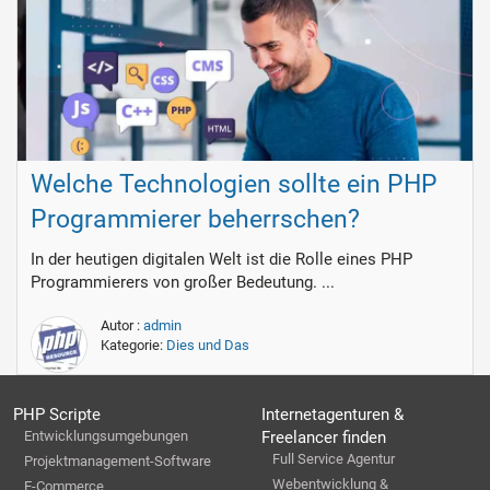
Welche Technologien sollte ein PHP
Programmierer beherrschen?
In der heutigen digitalen Welt ist die Rolle eines PHP
Programmierers von großer Bedeutung. ...
Autor :
admin
Kategorie:
Dies und Das
PHP Scripte
Internetagenturen &
Entwicklungsumgebungen
Freelancer finden
Full Service Agentur
Projektmanagement-Software
Webentwicklung &
E-Commerce