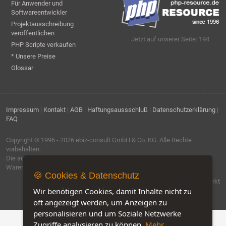
Für Anwender und
Softwareentwickler
Projektausschreibung
veröffentlichen
Jetzt auf unserer Seite: 194
PHP Scripte verkaufen
* Unsere Preise
Glossar
Impressum
|
Kontakt
|
AGB
|
Haftungsaussschluß
|
Datenschutzerklärung
|
FAQ
Copyright © 1996 - 2026
ebiz-consult GmbH & Co. KG
. Alle Rechte
vorbehalten.
Die auf dieser Seite verwendeten Produktbezeichnungen, Namen und
Warenzeichen sind Eigentum der jeweiligen Firmen.
🍪 Cookies & Datenschutz
Software by IQ-Markt
Wir benötigen Cookies, damit Inhalte nicht zu
oft angezeigt werden, um Anzeigen zu
personalisieren und um Soziale Netzwerke
Zugriffe analysieren zu können.
Mehr