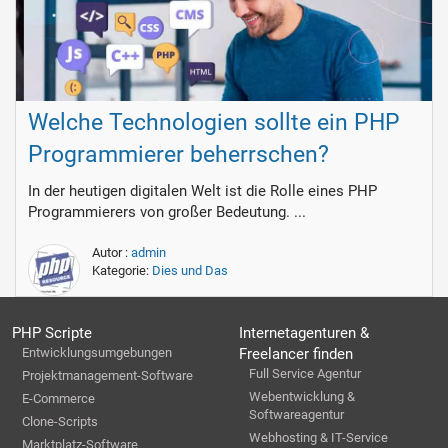
Welche Technologien sollte ein PHP
Programmierer beherrschen?
In der heutigen digitalen Welt ist die Rolle eines PHP
Programmierers von großer Bedeutung. ...
Autor :
admin
Kategorie:
Dies und Das
PHP Scripte
Internetagenturen &
Entwicklungsumgebungen
Freelancer finden
Full Service Agentur
Projektmanagement-Software
Webentwicklung &
E-Commerce
Softwareagentur
Clone-Scripts
Webhosting & IT-Service
Marktplatz-Software