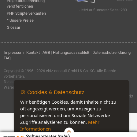
Projektausschreibung
veröffentlichen
Jetzt auf unserer Seite: 283
PHP Scripte verkaufen
* Unsere Preise
Glossar
Impressum
|
Kontakt
|
AGB
|
Haftungsaussschluß
|
Datenschutzerklärung
|
FAQ
Copyright © 1996 - 2026
ebiz-consult GmbH & Co. KG
. Alle Rechte
vorbehalten.
Die auf dieser Seite verwendeten Produktbezeichnungen, Namen und
Warenzeichen sind Eigentum der jeweiligen Firmen.
🍪 Cookies & Datenschutz
Software by IQ-Markt
Wir benötigen Cookies, damit Inhalte nicht zu
oft angezeigt werden, um Anzeigen zu
personalisieren und um Soziale Netzwerke
Zugriffe analysieren zu können.
Mehr
Informationen
Softwaretester (m/w)