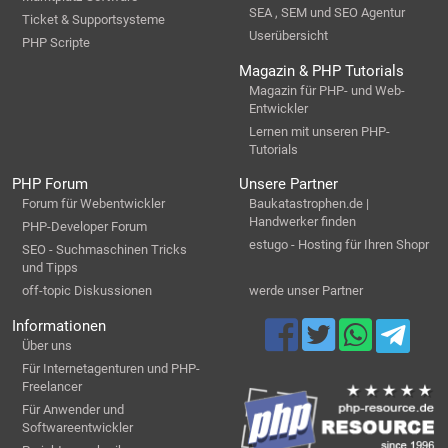
SEA , SEM und SEO Agentur
Ticket & Supportsysteme
Userübersicht
PHP Scripte
Magazin & PHP Tutorials
Magazin für PHP- und Web-
Entwickler
Lernen mit unseren PHP-
Tutorials
PHP Forum
Unsere Partner
Forum für Webentwickler
Baukatastrophen.de |
Handwerker finden
PHP-Developer Forum
estugo - Hosting für Ihren Shopr
SEO - Suchmaschinen Tricks
und Tipps
off-topic Diskussionen
werde unser Partner
Informationen
Über uns
Für Internetagenturen und PHP-
Freelancer
Für Anwender und
Softwareentwickler