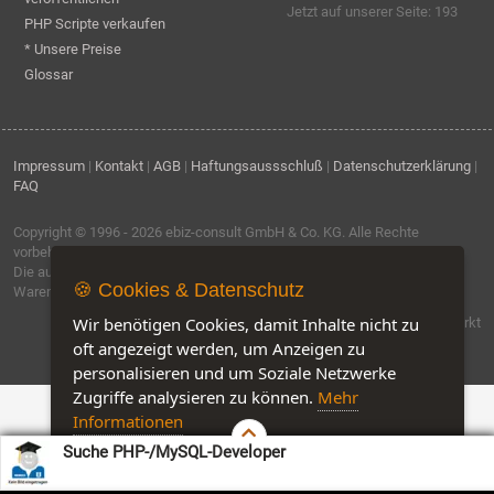
Jetzt auf unserer Seite: 193
PHP Scripte verkaufen
* Unsere Preise
Glossar
Impressum
|
Kontakt
|
AGB
|
Haftungsaussschluß
|
Datenschutzerklärung
|
FAQ
Copyright © 1996 - 2026
ebiz-consult GmbH & Co. KG
. Alle Rechte
vorbehalten.
Die auf dieser Seite verwendeten Produktbezeichnungen, Namen und
🍪 Cookies & Datenschutz
Warenzeichen sind Eigentum der jeweiligen Firmen.
Wir benötigen Cookies, damit Inhalte nicht zu
Software by IQ-Markt
oft angezeigt werden, um Anzeigen zu
personalisieren und um Soziale Netzwerke
Zugriffe analysieren zu können.
Mehr
Informationen
Suche PHP-/MySQL-Developer
Akzeptieren
Customise Cookies