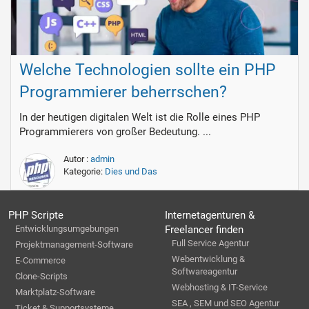
Welche Technologien sollte ein PHP
Programmierer beherrschen?
In der heutigen digitalen Welt ist die Rolle eines PHP
Programmierers von großer Bedeutung. ...
Autor :
admin
Kategorie:
Dies und Das
PHP Scripte
Internetagenturen &
Entwicklungsumgebungen
Freelancer finden
Full Service Agentur
Projektmanagement-Software
Webentwicklung &
E-Commerce
Softwareagentur
Clone-Scripts
Webhosting & IT-Service
Marktplatz-Software
SEA , SEM und SEO Agentur
Ticket & Supportsysteme