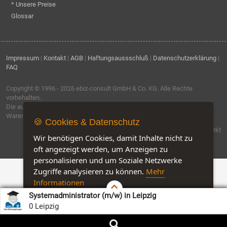
* Unsere Preise
Glossar
Impressum
|
Kontakt
|
AGB
|
Haftungsaussschluß
|
Datenschutzerklärung
|
FAQ
Copyright © 1996 - 2026
ebiz-consult GmbH & Co. KG
. Alle Rechte
vorbehalten.
Die auf dieser Seite verwendeten Produktbezeichnungen, Namen und
Warenzeichen sind Eigentum der jeweiligen Firmen.
🍪 Cookies & Datenschutz
Software by IQ-Markt
Wir benötigen Cookies, damit Inhalte nicht zu
oft angezeigt werden, um Anzeigen zu
personalisieren und um Soziale Netzwerke
Zugriffe analysieren zu können.
Mehr
Informationen
Systemadministrator (m/w) in Leipzig
Akzeptieren
Customise Cookies
0 Leipzig