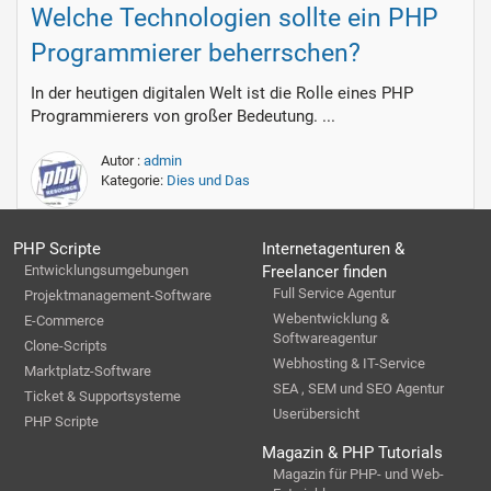
Welche Technologien sollte ein PHP
Programmierer beherrschen?
In der heutigen digitalen Welt ist die Rolle eines PHP
Programmierers von großer Bedeutung. ...
Autor :
admin
Kategorie:
Dies und Das
PHP Scripte
Internetagenturen &
Entwicklungsumgebungen
Freelancer finden
Full Service Agentur
Projektmanagement-Software
Webentwicklung &
E-Commerce
Softwareagentur
Clone-Scripts
Webhosting & IT-Service
Marktplatz-Software
SEA , SEM und SEO Agentur
Ticket & Supportsysteme
Userübersicht
PHP Scripte
Magazin & PHP Tutorials
Magazin für PHP- und Web-