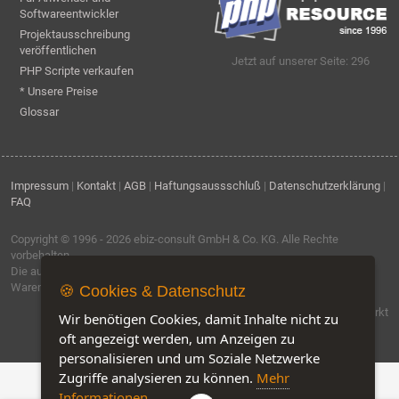
Softwareentwickler
Projektausschreibung
veröffentlichen
Jetzt auf unserer Seite: 296
PHP Scripte verkaufen
* Unsere Preise
Glossar
Impressum
|
Kontakt
|
AGB
|
Haftungsaussschluß
|
Datenschutzerklärung
|
FAQ
Copyright © 1996 - 2026
ebiz-consult GmbH & Co. KG
. Alle Rechte
vorbehalten.
Die auf dieser Seite verwendeten Produktbezeichnungen, Namen und
Warenzeichen sind Eigentum der jeweiligen Firmen.
🍪 Cookies & Datenschutz
Software by IQ-Markt
Wir benötigen Cookies, damit Inhalte nicht zu
oft angezeigt werden, um Anzeigen zu
personalisieren und um Soziale Netzwerke
Zugriffe analysieren zu können.
Mehr
Informationen