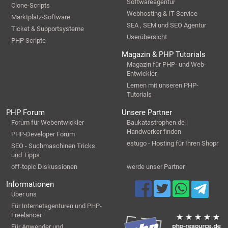
Softwareagentur
Clone-Scripts
Webhosting & IT-Service
Marktplatz-Software
SEA , SEM und SEO Agentur
Ticket & Supportsysteme
Userübersicht
PHP Scripte
Magazin & PHP Tutorials
Magazin für PHP- und Web-
Entwickler
Lernen mit unseren PHP-
Tutorials
PHP Forum
Unsere Partner
Forum für Webentwickler
Baukatastrophen.de |
Handwerker finden
PHP-Developer Forum
estugo - Hosting für Ihren Shopr
SEO - Suchmaschinen Tricks
und Tipps
off-topic Diskussionen
werde unser Partner
Informationen
Über uns
Für Internetagenturen und PHP-
Freelancer
Für Anwender und