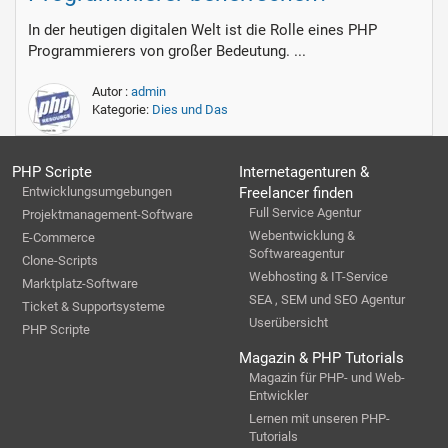
In der heutigen digitalen Welt ist die Rolle eines PHP
Programmierers von großer Bedeutung. ...
Autor :
admin
Kategorie:
Dies und Das
PHP Scripte
Internetagenturen &
Entwicklungsumgebungen
Freelancer finden
Full Service Agentur
Projektmanagement-Software
Webentwicklung &
E-Commerce
Softwareagentur
Clone-Scripts
Webhosting & IT-Service
Marktplatz-Software
SEA , SEM und SEO Agentur
Ticket & Supportsysteme
Userübersicht
PHP Scripte
Magazin & PHP Tutorials
Magazin für PHP- und Web-
Entwickler
Lernen mit unseren PHP-
Tutorials