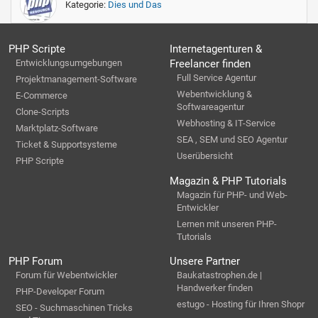
Kategorie:
Dies und Das
PHP Scripte
Internetagenturen &
Entwicklungsumgebungen
Freelancer finden
Full Service Agentur
Projektmanagement-Software
Webentwicklung &
E-Commerce
Softwareagentur
Clone-Scripts
Webhosting & IT-Service
Marktplatz-Software
SEA , SEM und SEO Agentur
Ticket & Supportsysteme
Userübersicht
PHP Scripte
Magazin & PHP Tutorials
Magazin für PHP- und Web-
Entwickler
Lernen mit unseren PHP-
Tutorials
PHP Forum
Unsere Partner
Forum für Webentwickler
Baukatastrophen.de |
Handwerker finden
PHP-Developer Forum
estugo - Hosting für Ihren Shopr
SEO - Suchmaschinen Tricks