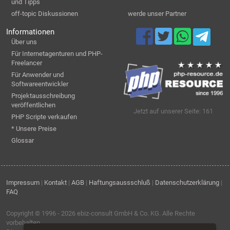
und Tipps
off-topic Diskussionen
werde unser Partner
Informationen
Über uns
Für Internetagenturen und PHP-
Freelancer
Für Anwender und
Softwareentwickler
Projektausschreibung
veröffentlichen
Jetzt auf unserer Seite: 161
PHP Scripte verkaufen
* Unsere Preise
Glossar
Impressum
|
Kontakt
|
AGB
|
Haftungsaussschluß
|
Datenschutzerklärung
|
FAQ
Copyright © 1996 - 2026
ebiz-consult GmbH & Co. KG
. Alle Rechte
vorbehalten.