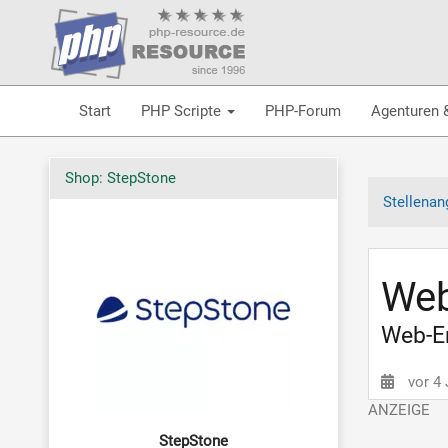
Start
PHP Scripte
PHP-Forum
Agenturen 
Shop: StepStone
Stellenan
Web
Web-En
vor 4
StepStone