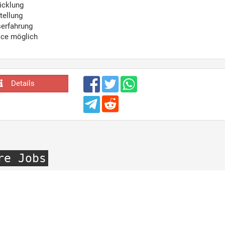
icklung
tellung
serfahrung
ice möglich
Details
re Jobs