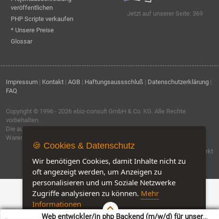
veröffentlichen
Jetzt auf unserer Seite: 369
PHP Scripte verkaufen
* Unsere Preise
Glossar
Impressum
|
Kontakt
|
AGB
|
Haftungsaussschluß
|
Datenschutzerklärung
|
FAQ
Copyright © 1996 - 2026
ebiz-consult GmbH & Co. KG
. Alle Rechte
vorbehalten.
Die auf dieser Seite verwendeten Produktbezeichnungen, Namen und
Warenzeichen sind Eigentum der jeweiligen Firmen.
🍪 Cookies & Datenschutz
Software by IQ-Markt
Wir benötigen Cookies, damit Inhalte nicht zu
oft angezeigt werden, um Anzeigen zu
personalisieren und um Soziale Netzwerke
Zugriffe analysieren zu können.
Mehr
Informationen
Web entwickler/in php Backend (m/w/d) für unser