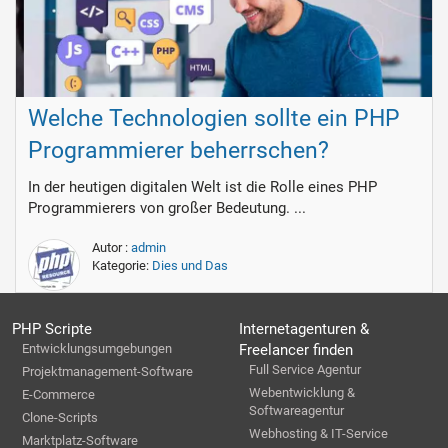
Welche Technologien sollte ein PHP
Programmierer beherrschen?
In der heutigen digitalen Welt ist die Rolle eines PHP
Programmierers von großer Bedeutung. ...
Autor :
admin
Kategorie:
Dies und Das
PHP Scripte
Internetagenturen &
Entwicklungsumgebungen
Freelancer finden
Full Service Agentur
Projektmanagement-Software
Webentwicklung &
E-Commerce
Softwareagentur
Clone-Scripts
Webhosting & IT-Service
Marktplatz-Software