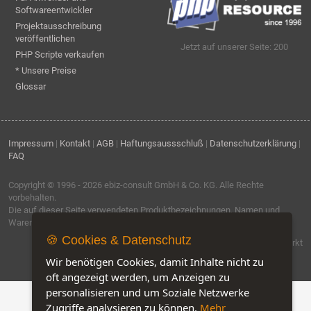
Softwareentwickler
Projektausschreibung
veröffentlichen
Jetzt auf unserer Seite: 200
PHP Scripte verkaufen
* Unsere Preise
Glossar
Impressum
|
Kontakt
|
AGB
|
Haftungsaussschluß
|
Datenschutzerklärung
|
FAQ
Copyright © 1996 - 2026
ebiz-consult GmbH & Co. KG
. Alle Rechte
vorbehalten.
Die auf dieser Seite verwendeten Produktbezeichnungen, Namen und
Warenzeichen sind Eigentum der jeweiligen Firmen.
🍪 Cookies & Datenschutz
Software by IQ-Markt
Wir benötigen Cookies, damit Inhalte nicht zu
oft angezeigt werden, um Anzeigen zu
personalisieren und um Soziale Netzwerke
Zugriffe analysieren zu können.
Mehr